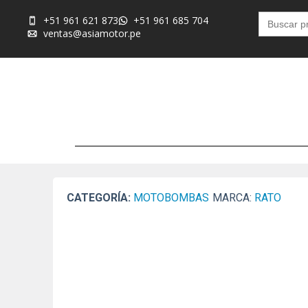
Buscar:
+51 961 621 873
+51 961 685 704
ventas@asiamotor.pe
CATEGORÍA:
MOTOBOMBAS
MARCA:
RATO