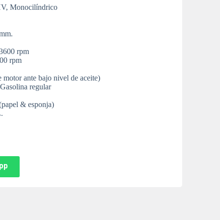
V, Monocilíndrico
 mm.
 3600 rpm
500 rpm
e motor ante bajo nivel de aceite)
asolina regular
(papel & esponja)
.
pp