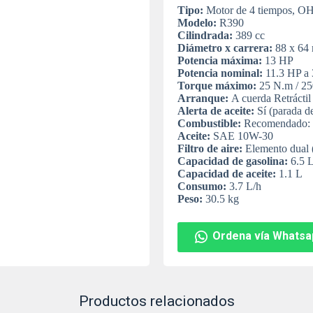
Tipo:
Motor de 4 tiempos, OH
Modelo:
R390
Cilindrada:
389 cc
Diámetro x carrera:
88 x 64
Potencia máxima:
13 HP
Potencia nominal:
11.3 HP a
Torque máximo:
25 N.m / 2
Arranque:
A cuerda Retráctil
Alerta de aceite:
Sí (parada d
Combustible:
Recomendado: G
Aceite:
SAE 10W-30
Filtro de aire:
Elemento dual 
Capacidad de gasolina:
6.5 L
Capacidad de aceite:
1.1 L
Consumo:
3.7 L/h
Peso:
30.5 kg
Ordena vía Whatsa
Productos relacionados