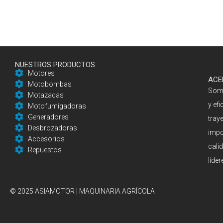
NUESTROS PRODUCTOS
Motores
ACE
Motobombas
Somo
Motazadas
y ef
Motofumigadoras
Generadores
tray
Desbrozadoras
impo
Accesorios
cali
Repuestos
líder
© 2025 ASIAMOTOR | MAQUINARIA AGRÍCOLA